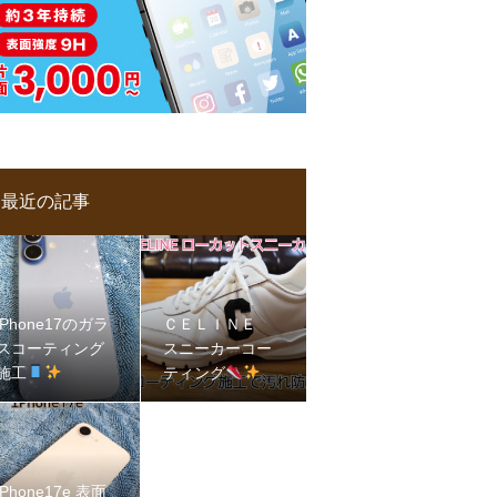
最近の記事
iPhone17のガラ
ＣＥＬＩＮＥ
スコーティング
スニーカーコー
施工
ティング
iPhone17e 表面