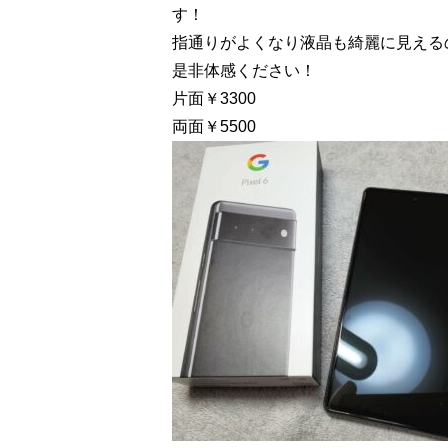
す！
指通りがよくなり液晶も綺麗に見えるので
是非体感ください！
片面￥3300
両面￥5500