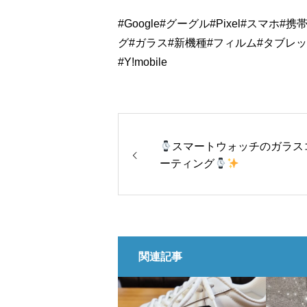
#Google
#グーグル
#Pixel
#スマホ
#携
グ
#ガラス
#新機種
#フィルム
#タブレ
#Y
!mobile
スマートウォッチのガラス
ーティング
関連記事