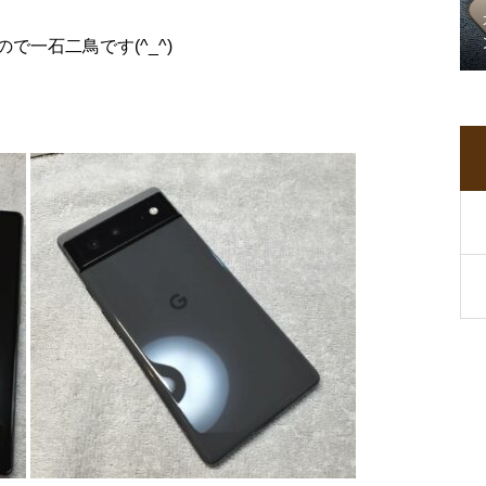
一石二鳥です(^_^)