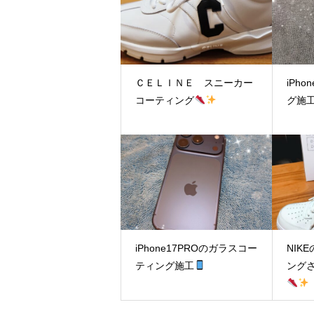
ＣＥＬＩＮＥ スニーカー
iPh
コーティング
グ施
iPhone17PROのガラスコー
NIK
ティング施工
ング