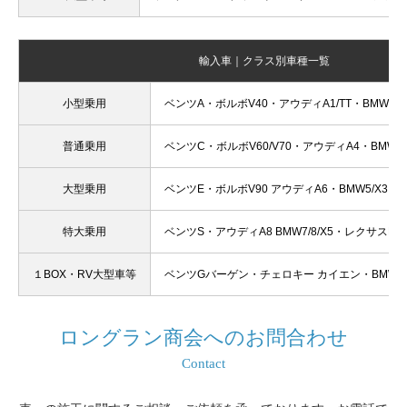
輸入車｜クラス別車種一覧
小型乗用
ベンツA・ボルボV40・アウディA1/TT・BMW１
普通乗用
ベンツC・ボルボV60/V70・アウディA4・BMW3
大型乗用
ベンツE・ボルボV90 アウディA6・BMW5/X3・
特大乗用
ベンツS・アウディA8 BMW7/8/X5・レクサスRX
１BOX・RV大型車等
ベンツGバーゲン・チェロキー カイエン・BMWX
ロングラン商会へのお問合わせ
Contact