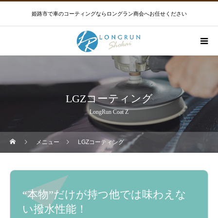
姫路市で車のコーティングならロングラン商会へお任せください
LGZコーティング
LongRun Coat Z
メニュー
LGZコーティング
“本物”だけが持つ他では味わえな
い撥水性能！