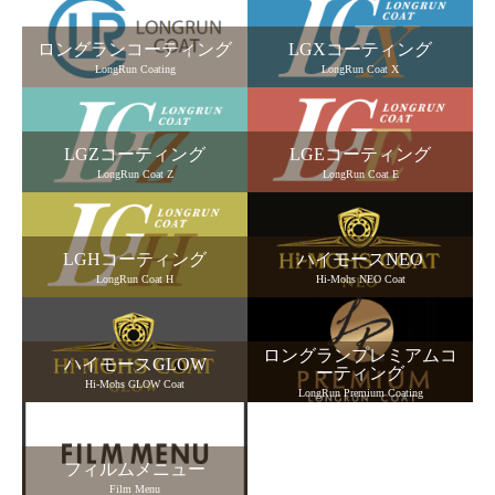
ロングランコーティング
LGXコーティング
LongRun Coating
LongRun Coat X
LGZコーティング
LGEコーティング
LongRun Coat Z
LongRun Coat E
LGHコーティング
ハイモースNEO
LongRun Coat H
Hi-Mohs NEO Coat
ロングランプレミアムコ
ハイモースGLOW
ーティング
Hi-Mohs GLOW Coat
LongRun Premium Coating
フィルムメニュー
Film Menu