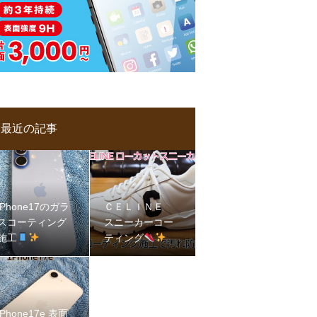
最近の記事
iPhone17のガラ
ＣＥＬＩＮＥ
スコーティング
スニーカーコー
施工
ティング
iPhone17e 表面