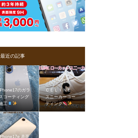
最近の記事
iPhone17のガラ
ＣＥＬＩＮＥ
スコーティング
スニーカーコー
施工
ティング
iPhone17e 表面