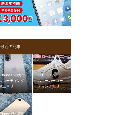
最近の記事
iPhone17のガラ
ＣＥＬＩＮＥ
スコーティング
スニーカーコー
施工
ティング
iPhone17e 表面