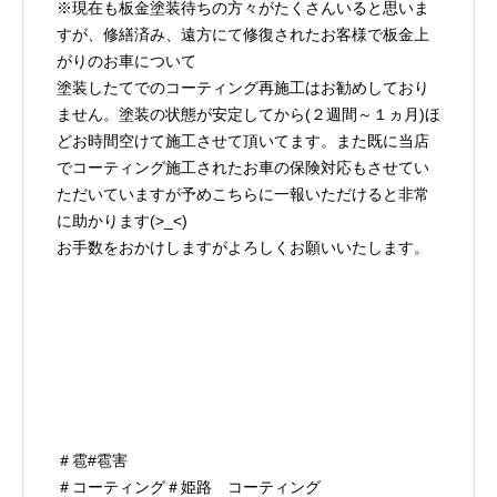
※現在も板金塗装待ちの方々がたくさんいると思いま
すが、修繕済み、遠方にて修復されたお客様で板金上
がりのお車について
塗装したてでのコーティング再施工はお勧めしており
ません。塗装の状態が安定してから(２週間～１ヵ月)ほ
どお時間空けて施工させて頂いてます。また既に当店
でコーティング施工されたお車の保険対応もさせてい
ただいていますが予めこちらに一報いただけると非常
に助かります(>_<)
お手数をおかけしますがよろしくお願いいたします。
＃雹#雹害
＃コーティング＃姫路 コーティング