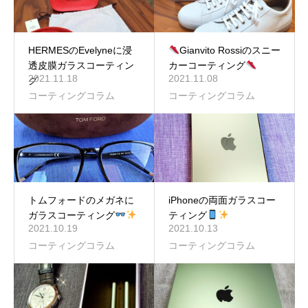
HERMESのEvelyneに浸
Gianvito Rossiのスニー
透皮膜ガラスコーティン
カーコーティング
2021.11.18
2021.11.08
グ
コーティングコラム
コーティングコラム
トムフォードのメガネに
iPhoneの両面ガラスコー
ガラスコーティング
ティング
2021.10.19
2021.10.13
コーティングコラム
コーティングコラム