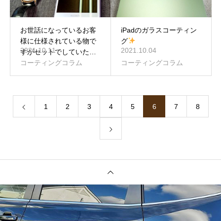
お世話になっているお客
iPadのガラスコーティン
様に仕様されている物で
グ
2021.10.11
2021.10.04
すがセットでしていただ
きました(^^)
コーティングコラム
コーティングコラム
1
2
3
4
5
6
7
8